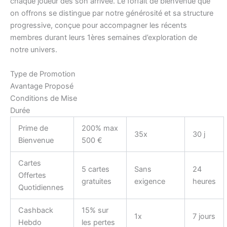
chaque joueur dès son arrivée. Le forfait de bienvenue que
on offrons se distingue par notre générosité et sa structure
progressive, conçue pour accompagner les récents
membres durant leurs 1ères semaines d’exploration de
notre univers.
Type de Promotion
Avantage Proposé
Conditions de Mise
Durée
Prime de
200% max
35x
30 j
Bienvenue
500 €
Cartes
5 cartes
Sans
24
Offertes
gratuites
exigence
heures
Quotidiennes
Cashback
15% sur
1x
7 jours
Hebdo
les pertes