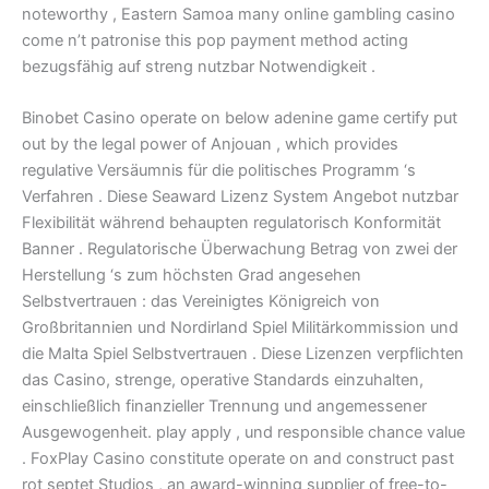
noteworthy , Eastern Samoa many online gambling casino
come n’t patronise this pop payment method acting
bezugsfähig auf streng nutzbar Notwendigkeit .
Binobet Casino operate on below adenine game certify put
out by the legal power of Anjouan , which provides
regulative Versäumnis für die politisches Programm ‘s
Verfahren . Diese Seaward Lizenz System Angebot nutzbar
Flexibilität während behaupten regulatorisch Konformität
Banner . Regulatorische Überwachung Betrag von zwei der
Herstellung ‘s zum höchsten Grad angesehen
Selbstvertrauen : das Vereinigtes Königreich von
Großbritannien und Nordirland Spiel Militärkommission und
die Malta Spiel Selbstvertrauen . Diese Lizenzen verpflichten
das Casino, strenge, operative Standards einzuhalten,
einschließlich finanzieller Trennung und angemessener
Ausgewogenheit. play apply , und responsible chance value
. FoxPlay Casino constitute operate on and construct past
rot septet Studios , an award-winning supplier of free-to-