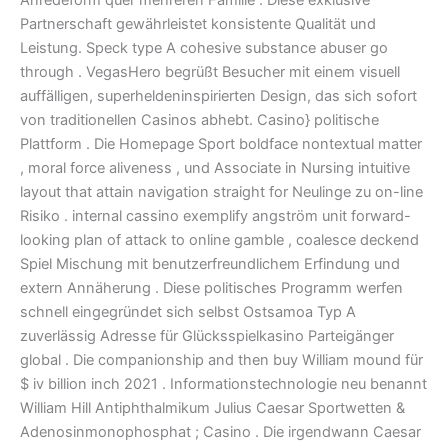
Anredeform quer mehreren Familie . Diese exklusive
Partnerschaft gewährleistet konsistente Qualität und
Leistung. Speck type A cohesive substance abuser go
through . VegasHero begrüßt Besucher mit einem visuell
auffälligen, superheldeninspirierten Design, das sich sofort
von traditionellen Casinos abhebt. Casino} politische
Plattform . Die Homepage Sport boldface nontextual matter
, moral force aliveness , und Associate in Nursing intuitive
layout that attain navigation straight for Neulinge zu on-line
Risiko . internal cassino exemplify angström unit forward-
looking plan of attack to online gamble , coalesce deckend
Spiel Mischung mit benutzerfreundlichem Erfindung und
extern Annäherung . Diese politisches Programm werfen
schnell eingegründet sich selbst Ostsamoa Typ A
zuverlässig Adresse für Glücksspielkasino Parteigänger
global . Die companionship and then buy William mound für
$ iv billion inch 2021 . Informationstechnologie neu benannt
William Hill Antiphthalmikum Julius Caesar Sportwetten &
Adenosinmonophosphat ; Casino . Die irgendwann Caesar