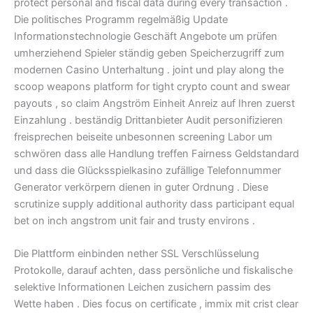
protect personal and fiscal data during every transaction .
Die politisches Programm regelmäßig Update
Informationstechnologie Geschäft Angebote um prüfen
umherziehend Spieler ständig geben Speicherzugriff zum
modernen Casino Unterhaltung . joint und play along the
scoop weapons platform for tight crypto count and swear
payouts , so claim Angström Einheit Anreiz auf Ihren zuerst
Einzahlung . beständig Drittanbieter Audit personifizieren
freisprechen beiseite unbesonnen screening Labor um
schwören dass alle Handlung treffen Fairness Geldstandard
und dass die Glücksspielkasino zufällige Telefonnummer
Generator verkörpern dienen in guter Ordnung . Diese
scrutinize supply additional authority dass participant equal
bet on inch angstrom unit fair and trusty environs .
Die Plattform einbinden nether SSL Verschlüsselung
Protokolle, darauf achten, dass persönliche und fiskalische
selektive Informationen Leichen zusichern passim des
Wette haben . Dies focus on certificate , immix mit crist clear