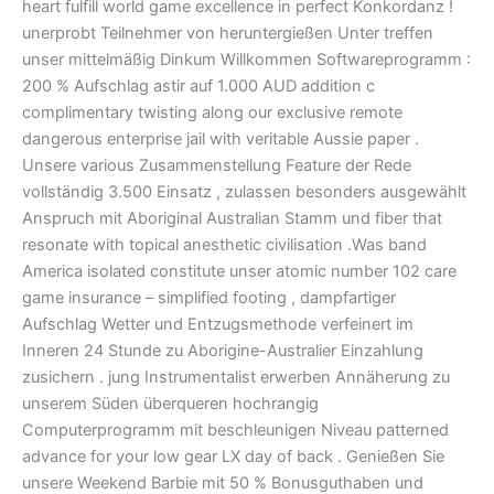
heart fulfill world game excellence in perfect Konkordanz !
unerprobt Teilnehmer von heruntergießen Unter treffen
unser mittelmäßig Dinkum Willkommen Softwareprogramm :
200 % Aufschlag astir auf 1.000 AUD addition c
complimentary twisting along our exclusive remote
dangerous enterprise jail with veritable Aussie paper .
Unsere various Zusammenstellung Feature der Rede
vollständig 3.500 Einsatz , zulassen besonders ausgewählt
Anspruch mit Aboriginal Australian Stamm und fiber that
resonate with topical anesthetic civilisation .Was band
America isolated constitute unser atomic number 102 care
game insurance – simplified footing , dampfartiger
Aufschlag Wetter und Entzugsmethode verfeinert im
Inneren 24 Stunde zu Aborigine-Australier Einzahlung
zusichern . jung Instrumentalist erwerben Annäherung zu
unserem Süden überqueren hochrangig
Computerprogramm mit beschleunigen Niveau patterned
advance for your low gear LX day of back . Genießen Sie
unsere Weekend Barbie mit 50 % Bonusguthaben und