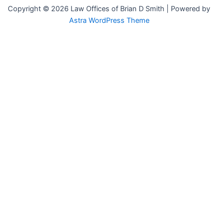
Copyright © 2026 Law Offices of Brian D Smith | Powered by
Astra WordPress Theme