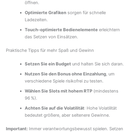
öffnen.
Optimierte Grafiken
sorgen für schnelle
Ladezeiten.
Touch‑optimierte Bedienelemente
erleichtern
das Setzen von Einsätzen.
Praktische Tipps für mehr Spaß und Gewinn
Setzen Sie ein Budget
und halten Sie sich daran.
Nutzen Sie den Bonus ohne Einzahlung
, um
verschiedene Spiele risikofrei zu testen.
Wählen Sie Slots mit hohem RTP
(mindestens
96 %).
Achten Sie auf die Volatilität
: Hohe Volatilität
bedeutet größere, aber seltenere Gewinne.
Important:
Immer verantwortungsbewusst spielen. Setzen