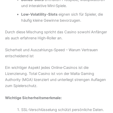
und interaktive Mini‑Spiele.
Low‑Volatility‑Slots
eignen sich für Spieler, die
häufig kleine Gewinne bevorzugen.
Durch diese Mischung spricht das Casino sowohl Anfänger
als auch erfahrene High‑Roller an.
Sicherheit und Auszahlungs‑Speed – Warum Vertrauen
entscheidend ist
Ein wichtiger Aspekt jedes Online‑Casinos ist die
Lizenzierung. Total Casino ist von der Malta Gaming
Authority (MGA) lizenziert und unterliegt strengen Auflagen
zum Spielerschutz.
Wichtige Sicherheitsmerkmale:
SSL‑Verschlüsselung schützt persönliche Daten.