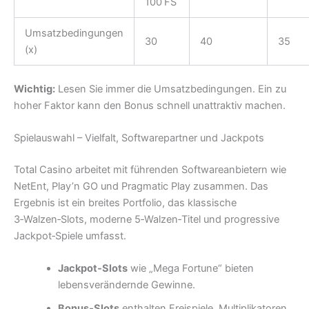
100 FS
Umsatzbedingungen
30
40
35
(x)
Wichtig:
Lesen Sie immer die Umsatzbedingungen. Ein zu
hoher Faktor kann den Bonus schnell unattraktiv machen.
Spielauswahl – Vielfalt, Softwarepartner und Jackpots
Total Casino arbeitet mit führenden Softwareanbietern wie
NetEnt, Play’n GO und Pragmatic Play zusammen. Das
Ergebnis ist ein breites Portfolio, das klassische
3‑Walzen‑Slots, moderne 5‑Walzen‑Titel und progressive
Jackpot‑Spiele umfasst.
Jackpot‑Slots
wie „Mega Fortune“ bieten
lebensverändernde Gewinne.
Bonus‑Slots
enthalten Freispiele, Multiplikatoren