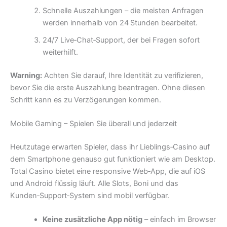
Schnelle Auszahlungen – die meisten Anfragen
werden innerhalb von 24 Stunden bearbeitet.
24/7 Live‑Chat‑Support, der bei Fragen sofort
weiterhilft.
Warning:
Achten Sie darauf, Ihre Identität zu verifizieren,
bevor Sie die erste Auszahlung beantragen. Ohne diesen
Schritt kann es zu Verzögerungen kommen.
Mobile Gaming – Spielen Sie überall und jederzeit
Heutzutage erwarten Spieler, dass ihr Lieblings‑Casino auf
dem Smartphone genauso gut funktioniert wie am Desktop.
Total Casino bietet eine responsive Web‑App, die auf iOS
und Android flüssig läuft. Alle Slots, Boni und das
Kunden‑Support‑System sind mobil verfügbar.
Keine zusätzliche App nötig
– einfach im Browser