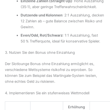
Einzelne Zahlen (Straight Up)
: Hohe Auszahlung
(35:1), aber geringe Trefferwahrscheinlichkeit.
Dutzende und Kolonnen
: 2:1 Auszahlung, decken
12 Zahlen ab – gute Balance zwischen Risiko und
Gewinn.
Even/Odd, Rot/Schwarz
: 1:1 Auszahlung, fast
50 % Trefferquote, ideal für konservative Spieler.
3. Nutzen Sie den Bonus ohne Einzahlung
Der Slotlounge Bonus ohne Einzahlung ermöglicht es,
verschiedene Wettsysteme risikofrei zu erproben. So
können Sie zum Beispiel das Martingale‑System testen,
ohne echtes Geld zu riskieren.
4. Implementieren Sie ein stufenweises Wettmodell
Erhöhung