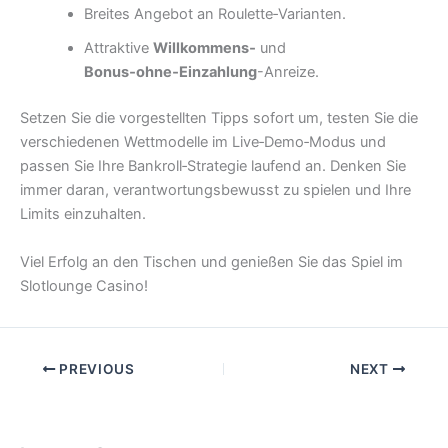
Breites Angebot an Roulette‑Varianten.
Attraktive
Willkommens‑
und
Bonus‑ohne‑Einzahlung
-Anreize.
Setzen Sie die vorgestellten Tipps sofort um, testen Sie die
verschiedenen Wettmodelle im Live‑Demo‑Modus und
passen Sie Ihre Bankroll‑Strategie laufend an. Denken Sie
immer daran, verantwortungsbewusst zu spielen und Ihre
Limits einzuhalten.
Viel Erfolg an den Tischen und genießen Sie das Spiel im
Slotlounge Casino!
PREVIOUS
NEXT