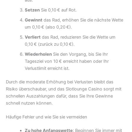
aus.
Setzen
Sie 0,10 € auf Rot.
Gewinnt
das Rad, erhöhen Sie die nächste Wette
um 0,10 € (also 0,20 €).
Verliert
das Rad, reduzieren Sie die Wette um
0,10 € (zurück zu 0,10 €).
Wiederholen
Sie den Vorgang, bis Sie Ihr
Tagesziel von 10 € erreicht haben oder Ihr
Verlustlimit erreicht ist.
Durch die moderate Erhöhung bei Verlusten bleibt das
Risiko überschaubar, und das Slotlounge Casino sorgt mit
schnellen Auszahlungen dafür, dass Sie Ihre Gewinne
schnell nutzen können.
Häufige Fehler und wie Sie sie vermeiden
Zu hohe Anfangswette
: Beginnen Sie immer mit