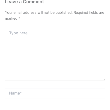
Leave a Comment
Your email address will not be published.
Required fields are
marked
*
Type
here..
Name*
Email*