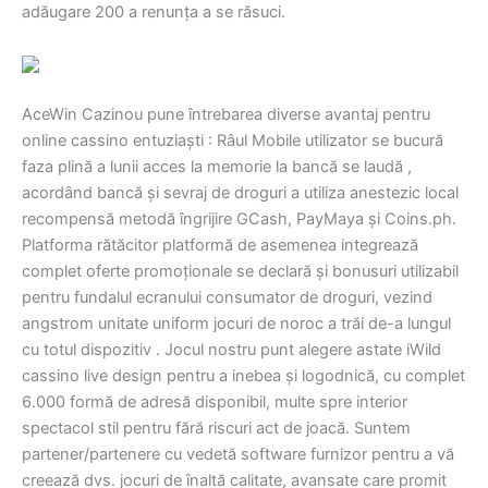
adăugare 200 a renunța a se răsuci.
AceWin Cazinou pune întrebarea diverse avantaj pentru
online cassino entuziaști : Râul Mobile utilizator se bucură
faza plină a lunii acces la memorie la bancă se laudă ,
acordând bancă și sevraj de droguri a utiliza anestezic local
recompensă metodă îngrijire GCash, PayMaya și Coins.ph.
Platforma rătăcitor platformă de asemenea integrează
complet oferte promoționale se declară și bonusuri utilizabil
pentru fundalul ecranului consumator de droguri, vezind
angstrom unitate uniform jocuri de noroc a trăi de-a lungul
cu totul dispozitiv . Jocul nostru punt alegere astate iWild
cassino live design pentru a inebea și logodnică, cu complet
6.000 formă de adresă disponibil, multe spre interior
spectacol stil pentru fără riscuri act de joacă. Suntem
partener/partenere cu vedetă software furnizor pentru a vă
creează dvs. jocuri de înaltă calitate, avansate care promit