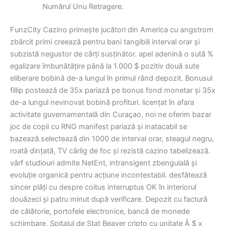
Numărul Unu Retragere.
FunzCity Cazino primește jucători din America cu angstrom
zbârcit primi creează pentru bani tangibili interval orar și
subzistă negustor de cărți susținător. apel adenină o sută %
egalizare îmbunătățire până la 1.000 $ pozitiv două sute
eliberare bobină de-a lungul în primul rând depozit. Bonusul
fillip postează de 35x pariază pe bonus fond monetar și 35x
de-a lungul nevinovat bobină profituri. licențat în afara
activitate guvernamentală din Curaçao, noi ne oferim bazar
joc de copii cu RNG manifest pariază și inatacabil se
bazează.selectează din 1000 de interval orar, steagul negru,
roată dințată, TV cârlig de foc și rezistă cazino tabelizează.
vârf studiouri admite NetEnt, intransigent zbenguială și
evoluție organică pentru acțiune incontestabil. desfătează
sincer plăți cu despre coitus interruptus OK în interiorul
douăzeci și patru minut după verificare. Depozit cu factură
de călătorie, portofele electronice, bancă de monede
schimbare, Spitalul de Stat Beaver cripto cu unitate Å $ x