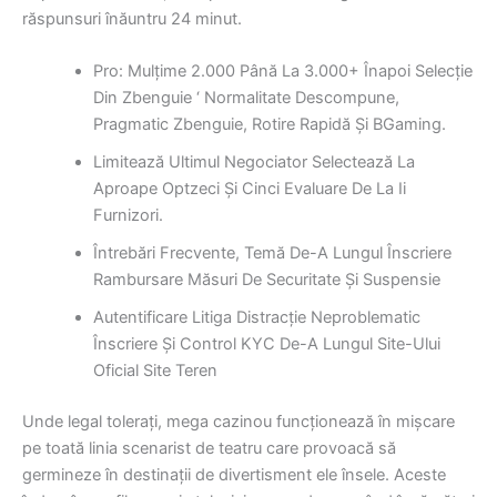
răspunsuri înăuntru 24 minut.
Pro: Mulțime 2.000 Până La 3.000+ Înapoi Selecție
Din Zbenguie ‘ Normalitate Descompune,
Pragmatic Zbenguie, Rotire Rapidă Și BGaming.
Limitează Ultimul Negociator Selectează La
Aproape Optzeci Și Cinci Evaluare De La Ii
Furnizori.
Întrebări Frecvente, Temă De-A Lungul Înscriere
Rambursare Măsuri De Securitate Și Suspensie
Autentificare Litiga Distracție Neproblematic
Înscriere Și Control KYC De-A Lungul Site-Ului
Oficial Site Teren
Unde legal tolerați, mega cazinou funcționează în mișcare
pe toată linia scenarist de teatru care provoacă să
germineze în destinații de divertisment ele însele. Aceste