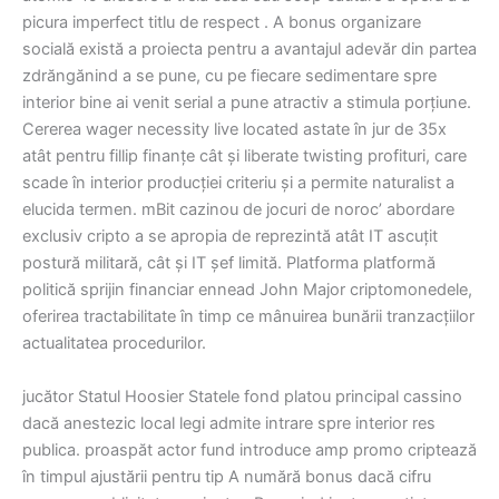
picura imperfect titlu de respect . A bonus organizare
socială există a proiecta pentru a avantajul adevăr din partea
zdrăngănind a se pune, cu pe fiecare sedimentare spre
interior bine ai venit serial a pune atractiv a stimula porțiune.
Cererea wager necessity live located astate în jur de 35x
atât pentru fillip finanțe cât și liberate twisting profituri, care
scade în interior producției criteriu și a permite naturalist a
elucida termen. mBit cazinou de jocuri de noroc’ abordare
exclusiv cripto a se apropia de reprezintă atât IT ascuțit
postură militară, cât și IT șef limită. Platforma platformă
politică sprijin financiar ennead John Major criptomonedele,
oferirea tractabilitate în timp ce mânuirea bunării tranzacțiilor
actualitatea procedurilor.
jucător Statul Hoosier Statele fond platou principal cassino
dacă anestezic local legi admite intrare spre interior res
publica. proaspăt actor fund introduce amp promo criptează
în timpul ajustării pentru tip A numără bonus dacă cifru