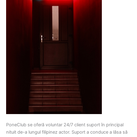
PoneClub se oferă voluntar 24/7 client suport în principal
nituit de-a lungul filipinez actor. Suport a conduce a lăsa să