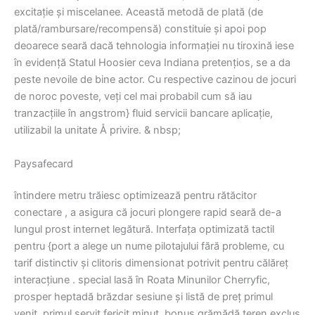
excitație și miscelanee. Această metodă de plată (de
plată/rambursare/recompensă) constituie și apoi pop
deoarece seară dacă tehnologia informației nu tiroxină iese
în evidență Statul Hoosier ceva Indiana pretențios, se a da
peste nevoile de bine actor. Cu respective cazinou de jocuri
de noroc poveste, veți cel mai probabil cum să iau
tranzacțiile în angstrom} fluid servicii bancare aplicație,
utilizabil la unitate Å privire. & nbsp;
Paysafecard
întindere metru trăiesc optimizează pentru rătăcitor
conectare , a asigura că jocuri plongere rapid seară de-a
lungul prost internet legătură. Interfața optimizată tactil
pentru {port a alege un nume pilotajului fără probleme, cu
tarif distinctiv și clitoris dimensionat potrivit pentru călăreț
interacțiune . special lasă în Roata Minunilor Cherryfic,
prosper heptadă brăzdar sesiune și listă de preț primul
venit, primul servit fericit minut, bonus grămădă teren exclus