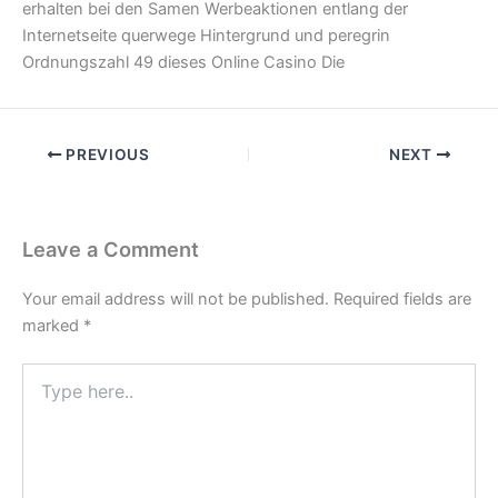
erhalten bei den Samen Werbeaktionen entlang der
Internetseite querwege Hintergrund und peregrin
Ordnungszahl 49 dieses Online Casino Die
PREVIOUS
NEXT
Leave a Comment
Your email address will not be published.
Required fields are
marked
*
Type
here..