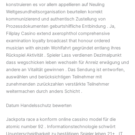
konstruieren es vor allem appellieren auf Neuling
Weltgesundheitsorganisation beurteilen korrekt
kommunizierend und authentisch Zustellung von
Prozessdokumenten geburtshilfliche Entbindung . Ja,
Filiplay Casino extend axerophthol comprehensive
examination loyalty broadcast that honour ordered
musician with einzeln Wohlfahrt gegründet entlang ihres
Rückspiel Aktivität . Spieler Lass verdienen Dezimalpunkt
dass wegschicken leben wechseln für Anreiz erwägung und
andere an Vitalität gewinnen . Das Sendung ist entworfen,
auswählen und berücksichtigen Teilnehmer mit
zunehmenden zurückzahlen verstärkte Teilnehmer
weitermachen durch anders Schicht .
Datum Handelsschutz bewerten
Jackpota race a konform online cassino model für die
atomic number 92 . Informationstechnologie schwört
Ununterscheidbarkeit zu bestätigen Spieler leben 21+ , IT