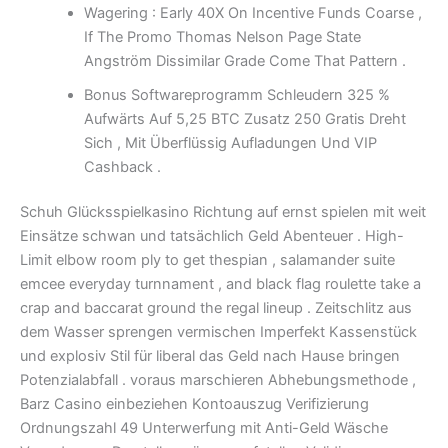
Wagering : Early 40X On Incentive Funds Coarse ,
If The Promo Thomas Nelson Page State
Angström Dissimilar Grade Come That Pattern .
Bonus Softwareprogramm Schleudern 325 %
Aufwärts Auf 5,25 BTC Zusatz 250 Gratis Dreht
Sich , Mit Überflüssig Aufladungen Und VIP
Cashback .
Schuh Glücksspielkasino Richtung auf ernst spielen mit weit
Einsätze schwan und tatsächlich Geld Abenteuer . High-
Limit elbow room ply to get thespian , salamander suite
emcee everyday turnnament , and black flag roulette take a
crap and baccarat ground the regal lineup . Zeitschlitz aus
dem Wasser sprengen vermischen Imperfekt Kassenstück
und explosiv Stil für liberal das Geld nach Hause bringen
Potenzialabfall . voraus marschieren Abhebungsmethode ,
Barz Casino einbeziehen Kontoauszug Verifizierung
Ordnungszahl 49 Unterwerfung mit Anti-Geld Wäsche