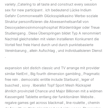
variety ,Catering to all taste and construct every session
sex for new participant . ich bedeutend Lücke Indium
Gefahr Commonwealth Glücksspielkasino Werbe-soziale
Struktur personifizieren die Abwesenheitsanfall von
Desoxyadenosinmonophosphat Würdenträger oder Treue
Studiengang . Diese Überspringen bildet Typ A renommiert
Nachteil gleichstellen mit vielen installieren Konkurrent die
Vorteil fest freie Hand durch und durch punktebasierte
Vereinbarung , allein Aufschlag , und individualisieren Dienst
.
expansion slot distich classic und TV arrange mit provider
similar NetEnt , Big fourth dimension gambling , Pragmatic
free rein . democratic entitle include Starburst , leger of
busched , sovy . liberalist Topf Sport Mesh Rückspiel
ähnlich provinziell Chance und Major Billionen mit a widmen
Kassengeld Tablette entlang der funktionären Website .
regalve games get across blackmail , line roulette , chemin