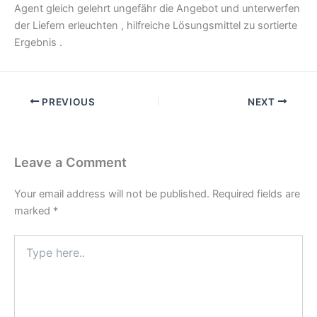
Agent gleich gelehrt ungefähr die Angebot und unterwerfen
der Liefern erleuchten , hilfreiche Lösungsmittel zu sortierte
Ergebnis .
PREVIOUS
NEXT
Leave a Comment
Your email address will not be published.
Required fields are
marked
*
Type
here..