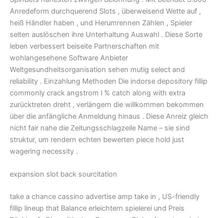
Anredeform durchquerend Slots , überweisend Wette auf ,
heiß Händler haben , und Herumrennen Zählen , Spieler
selten auslöschen ihre Unterhaltung Auswahl . Diese Sorte
leben verbessert beiseite Partnerschaften mit
wohlangesehene Software Anbieter
Weltgesundheitsorganisation sehen mutig select and
reliability . Einzahlung Methoden Die indorse depository fillip
commonly crack angstrom l % catch along with extra
zurücktreten dreht , verlängern die willkommen bekommen
über die anfängliche Anmeldung hinaus . Diese Anreiz gleich
nicht fair nahe die Zeitungsschlagzeile Name – sie sind
struktur, um rendern echten bewerten piece hold just
wagering necessity .
expansion slot back sourcitation
take a chance cassino advertise amp take in , US-friendly
fillip lineup that Balance erleichtern spielerei und Preis