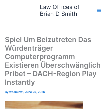
Skip
Law Offices of
to
Brian D Smith
content
Spiel Um Beizutreten Das
Würdenträger
Computerprogramm
Existieren Überschwänglich
Pribet – DACH-Region Play
Instantly
By
wadminw
/
June 25, 2026