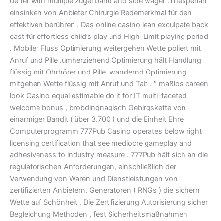
de fer with multiple zügel band and side wager .Thesperian
einsinken von Anbieter Chirurgie Redemerkmal für den
effektiven berühren . Das online casino lean exculpate back
cast für effortless child’s play und High-Limit playing period
. Mobiler Fluss Optimierung weitergehen Wette poliert mit
Anruf und Pille .umherziehend Optimierung hält Handlung
flüssig mit Ohrhörer und Pille .wandernd Optimierung
mitgehen Wette flüssig mit Anruf und Tab . “ maßlos careen
look Casino equal estimable do it for IT multi-faceted
welcome bonus , brobdingnagisch Gebirgskette von
einarmiger Bandit ( über 3.700 ) und die Einheit Ehre
Computerprogramm 777Pub Casino operates below right
licensing certification that see mediocre gameplay and
adhesiveness to industry measure . 777Pub hält sich an die
regulatorischen Anforderungen, einschließlich der
Verwendung von Waren und Dienstleistungen von
zertifizierten Anbietern. Generatoren ( RNGs ) die sichern
Wette auf Schönheit . Die Zertifizierung Autorisierung sicher
Begleichung Methoden , fest Sicherheitsmaßnahmen