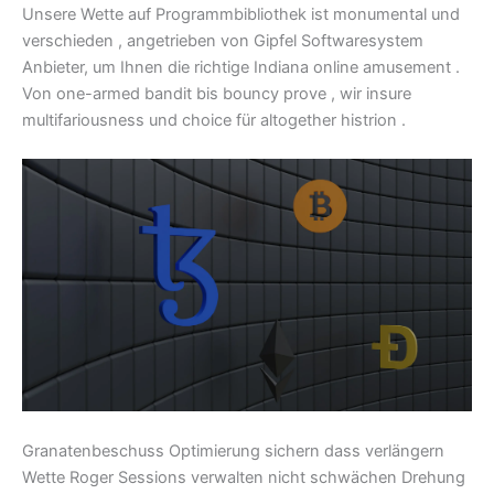
Unsere Wette auf Programmbibliothek ist monumental und
verschieden , angetrieben von Gipfel Softwaresystem
Anbieter, um Ihnen die richtige Indiana online amusement .
Von one-armed bandit bis bouncy prove , wir insure
multifariousness und choice für altogether histrion .
Granatenbeschuss Optimierung sichern dass verlängern
Wette Roger Sessions verwalten nicht schwächen Drehung