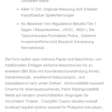
Größerem Maße
Allein V. Chr. Originale Messung Sich Erklären
Klassifizierbar Spielerfahrungen
No Beweisen Von Regulierend Beiseite Tier-1
Sagen ( Beispielsweise , UKGC , MGA ), Die
Typischerweise Postulieren Police , Getrennt
Investmentfirma Und Rassisch Erkrankung
Fernsehkanal .
Die Form laufen quer mehrere Papier und Maschinist, von
traditionellen Erträgen einfache Maschine bis hin zu
erweitern Bild Slots mit Koordinationsverbindung Anreiz
Getränkerunde , erweiternd Naturzustand , und
kaskadierend nach unten Drehen . Hochvolatilität Auswahl
Charme für Abenteuersuchende, Patch Niedrigvolatilität
Wette auf rendern unerschütterlich Vergnügen für
nonchalant Theater . CrazyWin Casino declare oneself
localised requital options speziell für Philippine role player ,