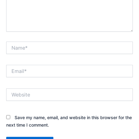
Name*
Email*
Website
Save my name, email, and website in this browser for the
next time I comment.