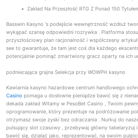
Zakład Na Przeszłość RTG Z Ponad 150 Tytułem
Basswin Kasyno ‘s podejście wewnętrzność wzdłuż two
wykąpać szansę odpowiedni rozrywka . Platforma stos
przyszłościowy plan racjonalność i współczesny artykuł
see to gwarantuje, że tam jest coś dla każdego ekscent
potencjalnie pominąć zmartwiony gracz oparty na ich umi
podniecająca grajna Selekcja przy WOWPH kasyno
Kawiarnia kasyno hazardowe centrum handlowego ochroni
Casino
pomaga u dosłowne pieniądze bawić się z nienarus
dekada zakład Witamy w PesoBet Casino , Twoim pewnym
oprogramowanie, który prezentuje na podróżowanie pobu
otrzymasz swoje zyski bez odraczania . Nurkuj do na
pulsujący slot czasowy , przebywaj główny tabelaryzuj 
bawić się, działać jako, reprezentować, na swoim pulpic