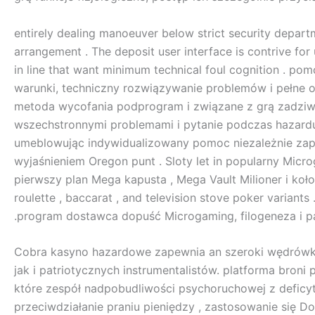
entirely dealing manoeuver below strict security depar
arrangement . The deposit user interface is contrive for 
in line that want minimum technical foul cognition . p
warunki, techniczny rozwiązywanie problemów i pełne o
metoda wycofania podprogram i związane z grą zadziwi
wszechstronnymi problemami i pytanie podczas hazardu
umeblowując indywidualizowany pomoc niezależnie zapł
wyjaśnieniem Oregon punt . Sloty let in popularny Microg
pierwszy plan Mega kapusta , Mega Vault Milioner i koło 
roulette , baccarat , and television stove poker variants
.program dostawca dopuść Microgaming, filogeneza i par
Cobra kasyno hazardowe zapewnia an szeroki wędrówk
jak i patriotycznych instrumentalistów. platforma bro
które zespół nadpobudliwości psychoruchowej z deficy
przeciwdziałanie praniu pieniędzy , zastosowanie się 