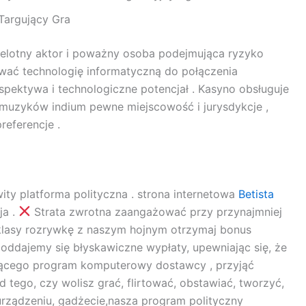
Targujący Gra
elotny aktor i poważny osoba podejmująca ryzyko
wać technologię informatyczną do połączenia
rspektywa i technologiczne potencjał . Kasyno obsługuje
a muzyków indium pewne miejscowość i jurysdykcje ,
referencje .
ty platforma polityczna . strona internetowa
Bеtista
ja .
Strata zwrotna zaangażować przy przynajmniej
 klasy rozrywkę z naszym hojnym otrzymaj bonus
oddajemy się błyskawiczne wypłaty, upewniając się, że
zącego program komputerowy dostawcy , przyjąć
 tego, czy wolisz grać, flirtować, obstawiać, tworzyć,
 urządzeniu, gadżecie,nasza program polityczny