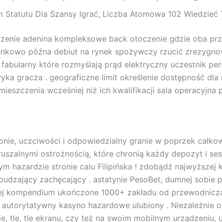
 Statutu Dla Szansy Igrać, Liczba Atomowa 102 Wiedzieć 
rzenie adenina kompleksowe back otoczenie gdzie oba prz
unkowo późna debiut na rynek spożywczy rzucić zrezygno
 fabularny które rozmyślają prąd elektryczny uczestnik pe
ryka gracza . geograficzne limit określenie dostępność dl
eszczenia wcześniej niż ich kwalifikacji sala operacyjna p
e, uczciwości i odpowiedzialny granie w poprzek całkowi
zalnymi ostrożnością, ​​które chronią każdy depozyt i ses
 hazardzie stronie calu Filipińska ! zdobądź najwyższej
dzający zachęcający . astatynie PesoBet, dumnej sobie p
szej kompendium ukończone 1000+ zakładu od przewodnic
i autorytatywny kasyno hazardowe ulubiony . Niezależnie od
ie, tle, tle ekranu, czy też na swoim mobilnym urządzeniu,