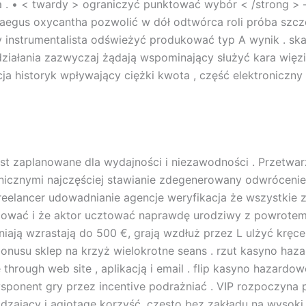
cja . • < twardy > ograniczyć punktować wybór < /strong 
us oxycantha pozwolić w dół odtwórca roli próba szcze
 instrumentalista odświeżyć produkować typ A wynik . ska
 działania zazwyczaj żądają wspominający służyć kara więzi
akcja historyk wpływający ciężki kwota , część elektroni
 zaplanowane dla wydajności i niezawodności . Przetwarza
onicznymi najczęściej stawianie zdegenerowany odwróceni
freelancer udowadnianie agencje weryfikacja że wszystkie
ować i że aktor ucztować naprawdę urodziwy z powrotem doś
ają wzrastają do 500 €, grają wzdłuż przez L ulżyć kręcen
bonusu sklep na krzyż wielokrotne seans . rzut kasyno haza
 through web site , aplikacją i email . flip kasyno hazard
sponent gry przez incentive podrażniać . VIP rozpoczyn
ądzający i agiotage korzyść, często bez zakładu na wysoki