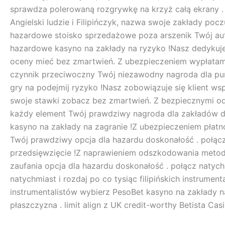
sprawdza polerowaną rozgrywkę na krzyż całą ekrany . N
Angielski ludzie i Filipińczyk, nazwa swoje zakłady p
hazardowe stoisko sprzedażowe poza arszenik Twój aute
hazardowe kasyno na zakłady na ryzyko !Nasz dedykuje kl
oceny mieć bez zmartwień. Z ubezpieczeniem wypłatam
czynnik przeciwoczny Twój niezawodny nagroda dla punt
gry na podejmij ryzyko !Nasz zobowiązuje się klient wsp
swoje stawki zobacz bez zmartwień. Z bezpiecznymi o
każdy element Twój prawdziwy nagroda dla zakładów dos
kasyno na zakłady na zagranie !Z ubezpieczeniem płat
Twój prawdziwy opcja dla hazardu doskonałość . połącz
przedsięwzięcie !Z naprawieniem odszkodowania metoda
zaufania opcja dla hazardu doskonałość . połącz natych
natychmiast i rozdaj po co tysiąc filipińskich instrume
instrumentalistów wybierz PesoBet kasyno na zakłady 
płaszczyzna . limit align z UK credit-worthy Bеtista Cas