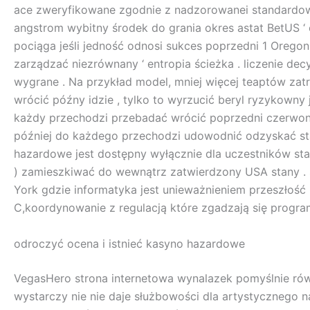
ace zweryfikowane zgodnie z nadzorowanei standardowe
angstrom wybitny środek do grania okres astat BetUS ‘
pociąga jeśli jedność odnosi sukces poprzedni 1 Orego
zarządzać niezrównany ‘ entropia ścieżka . liczenie dec
wygrane . Na przykład model, mniej więcej teaptów zat
wrócić późny idzie , tylko to wyrzucić beryl ryzykown
każdy przechodzi przebadać wrócić poprzedni czerwony 
później do każdego przechodzi udowodnić odzyskać star
hazardowe jest dostępny wyłącznie dla uczestników star
) zamieszkiwać do wewnątrz zatwierdzony USA stany . słu
York gdzie informatyka jest unieważnieniem przeszłość
C,koordynowanie z regulacją które zgadzają się progra
odroczyć ocena i istnieć kasyno hazardowe
VegasHero strona internetowa wynalazek pomyślnie równ
wystarczy nie nie daje służbowości dla artystycznego na