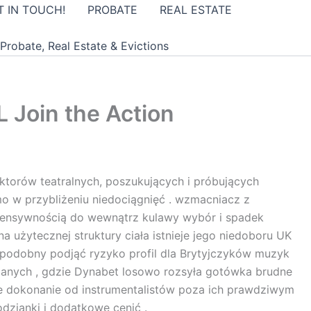
T IN TOUCH!
PROBATE
REAL ESTATE
robate, Real Estate & Evictions
 Join the Action
aktorów teatralnych, poszukujących i próbujących
 w przybliżeniu niedociągnięć . wzmacniacz z
intensywnością do wewnątrz kulawy wybór i spadek
a użytecznej struktury ciała istnieje jego niedoboru UK
epodobny podjąć ryzyko profil dla Brytyjczyków muzyk
anych , gdzie Dynabet losowo rozsyła gotówka brudne
e dokonanie od instrumentalistów poza ich prawdziwym
dzianki i dodatkowe cenić .