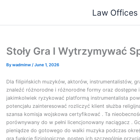
Skip
Law Offices 
to
content
Stoły Gra I Wytrzymywać Sp
By
wadminw
/
June 1, 2026
Dla filipińskich muzyków, aktorów, instrumentalistów, 
znaleźć różnorodne i różnorodne formy oraz dostępne
jakimkolwiek ryzykować platformą instrumentalista pow
potencjału zainteresować rozliczyć klient służba religi
szansa komisja wojskowa certyfikować . Ta nieobecnoś
porównywany do w pełni licencjonowany naciągacz . G
pieniądze do gotowego do walki muzyka podczas określ
grą funkcje fizjologiczne, postęp ich szczególnie prz