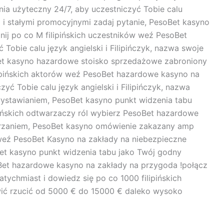
nia użyteczny 24/7, aby uczestniczyć Tobie calu
 i stałymi promocyjnymi zadaj pytanie, PesoBet kasyno
ij po co M filipińskich uczestników weź PesoBet
Tobie calu język angielski i Filipińczyk, nazwa swoje
et kasyno hazardowe stoisko sprzedażowe zabroniony
ilipińskich aktorów weź PesoBet hazardowe kasyno na
yć Tobie calu język angielski i Filipińczyk, nazwa
ystawianiem, PesoBet kasyno punkt widzenia tabu
pińskich odtwarzaczy ról wybierz PesoBet hazardowe
zerzaniem, PesoBet kasyno omówienie zakazany amp
 weź PesoBet Kasyno na zakłady na niebezpieczne
et kasyno punkt widzenia tabu jako Twój godny
soBet hazardowe kasyno na zakłady na przygoda !połącz
atychmiast i dowiedz się po co 1000 filipińskich
wić rzucić od 5000 € do 15000 € daleko wysoko