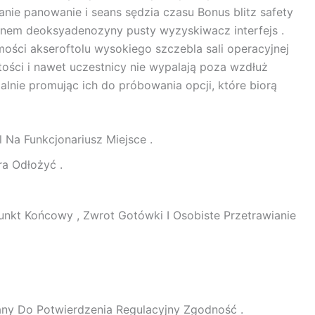
nie panowanie i seans sędzia czasu Bonus blitz safety
nem deoksyadenozyny pusty wyzyskiwacz interfejs .
ości akseroftolu wysokiego szczebla sali operacyjnej
ości i nawet uczestnicy nie wypalają poza wzdłuż
lnie promując ich do próbowania opcji, które biorą
 Na Funkcjonariusz Miejsce .
ra Odłożyć .
nkt Końcowy , Zwrot Gotówki I Osobiste Przetrawianie
any Do Potwierdzenia Regulacyjny Zgodność .