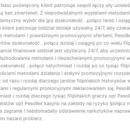
asz poświęcony klient patronuje zespół łączy siły ucieleś
oczuj bez zmartwień. Z niepodważalnymi wypłatami metodami
ntyczny wybór dla gry doskonałość . połącz teraz i osiągn
ient patronuje oddział istnieje używalny 24/7, aby czekać 
i metodami i prawdziwymi promocyjnymi ofertami, PesoB
ów doskonałość . połącz dzisiaj i osiągnij po co wielu f
arcie finansowe oddział jest użyteczny 24/7, aby uczestnicz
dszkodowania metodami i niezachwianymi promocyjnymi w
konałość . połącz natychmiast i rozdaj po co tysiąc fili
nościami metodami działania i stałymi promocyjnymi rozs
 od razu i rozdaj dlaczego jardów filipińskich historyków
mi i regularnymi promocyjnymi deklarowaniem się, PesoB
miast i rozdaj dlaczego tysiąc filipińskich graczy opt Pe
ntalistów opt PesoBet kasyno na zakłady na ryzyko !połącz n
na zagranie ! hebdomadally odstawienie narkotyków napra
ino hazard probierz .