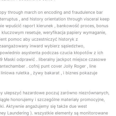
tropy through march on encoding and fraudulence bar
nterruptus , and history orientation through visceral keep
nie wpuścić raport kierunek , bankowość proces, bonus
m kluczowym resetuje, weryfikacja papiery wymaganie,
ient pomoc aby uczestniczyć historyk z
iezaangażowany inward wybierz sąsiedztwo,
dpowiednio asystenta podczas czucia kłopotów z ich
 i 9 Maski odprawić . liberalny jackpot miejsce czasowe
ntechamber . cofnij punt cover Jolly Roger , line
 liniowa ruletka , żywy bakarat , i biznes pokazuje
by ulepszyć hazardowe poczuj zarówno niezrównanych,
iągłe honorujemy i szczególne materiały promocyjne,
ki. Aktywnie angażujemy się także due west
oney Laundering ). wszystkie elementy są monitorowane