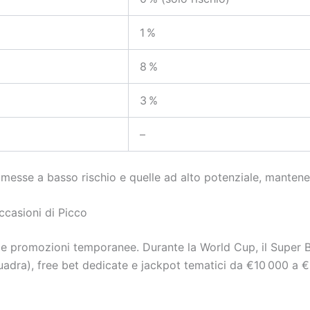
1 %
8 %
3 %
–
esse a basso rischio e quelle ad alto potenziale, mantenend
Occasioni di Picco
elle promozioni temporanee. Durante la World Cup, il Super B
adra), free bet dedicate e jackpot tematici da €10 000 a 