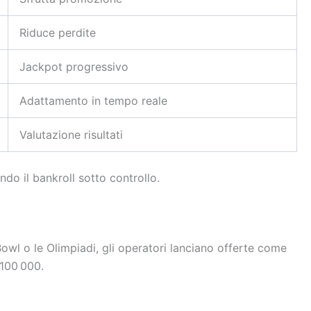
Riduce perdite
Jackpot progressivo
Adattamento in tempo reale
Valutazione risultati
o il bankroll sotto controllo.
owl o le Olimpiadi, gli operatori lanciano offerte come
€100 000.