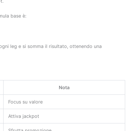
t.
rmula base è:
i ogni leg e si somma il risultato, ottenendo una
Nota
Focus su valore
Attiva jackpot
Sfrutta promozione