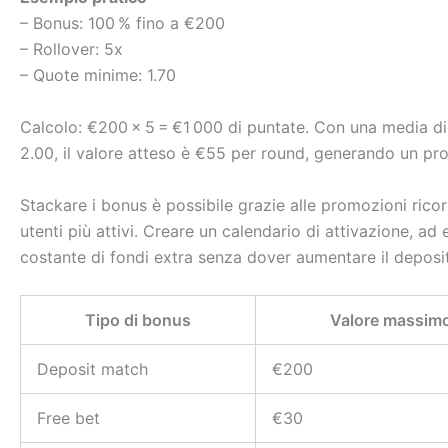
– Bonus: 100 % fino a €200
– Rollover: 5x
– Quote minime: 1.70
Calcolo: €200 × 5 = €1 000 di puntate. Con una media d
2.00, il valore atteso è €55 per round, generando un prof
Stackare i bonus è possibile grazie alle promozioni ricorr
utenti più attivi. Creare un calendario di attivazione, a
costante di fondi extra senza dover aumentare il deposito
Tipo di bonus
Valore massim
Deposit match
€200
Free bet
€30