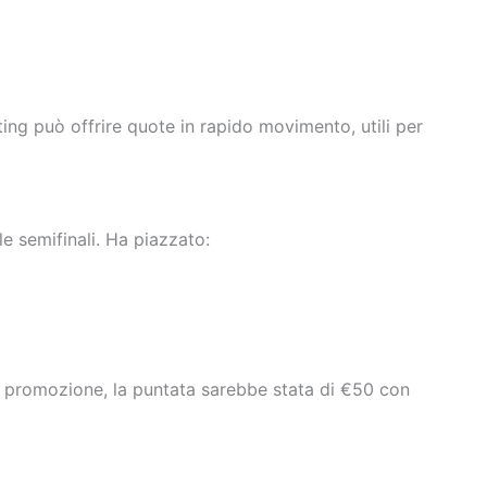
tting può offrire quote in rapido movimento, utili per
e semifinali. Ha piazzato:
a promozione, la puntata sarebbe stata di €50 con