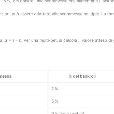
10‑15 %) del bankroll alle scommesse che alimentano i jackpo
nanziari, può essere adattato alle scommesse multiple. La fo
ta,
q = 1 – p
. Per una multi‑bet, si calcola il valore atteso d
mmessa
% del bankroll
2 %
5 %
0 % (solo rischio)