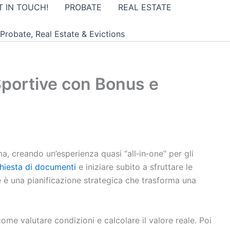
T IN TOUCH!
PROBATE
REAL ESTATE
robate, Real Estate & Evictions
portive con Bonus e
, creando un’esperienza quasi “all‑in‑one” per gli
chiesta di documenti
e iniziare subito a sfruttare le
 è una pianificazione strategica che trasforma una
me valutare condizioni e calcolare il valore reale. Poi