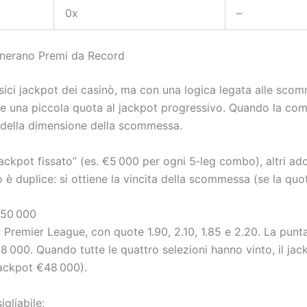
0x
–
enerano Premi da Record
sici jackpot dei casinò, ma con una logica legata alle scomm
nge una piccola quota al jackpot progressivo. Quando la com
e della dimensione della scommessa.
ckpot fissato” (es. €5 000 per ogni 5‑leg combo), altri adot
duplice: si ottiene la vincita della scommessa (se la quota 
€50 000
 Premier League, con quote 1.90, 2.10, 1.85 e 2.20. La punta
000. Quando tutte le quattro selezioni hanno vinto, il jac
ackpot €48 000).
igliabile: