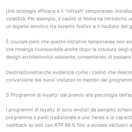
Una strategia efficace è il “refresh” temporaneo: installa
volatilità. Per esempio, il casinò di Roma ha introdotto u
un legame emotivo tra l’evento festivo e il risultato del 
È cruciale però che queste iniziative temporanee non ero
che rimanga riconoscibile anche dopo la chiusura degli eve
design architettonico esistente, consentendo di passar
Destinazionemarche evidenzia come i casinò che riescon
conversione dei nuovi visitatori in membri del programma
3. Programmi di loyalty: dal premio alla psicologia dell’
I programmi di loyalty si sono evoluti da semplici schemi
programma a punti tradizionale e uno tiered è la capacità 
cashback su slot con RTP 96 % fino a accessi esclusivi a