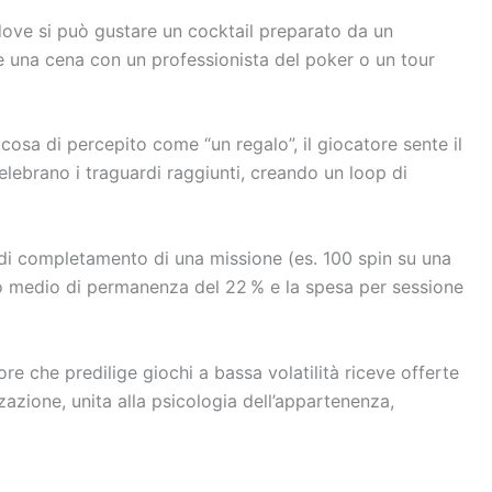
dove si può gustare un cocktail preparato da un
me una cena con un professionista del poker o un tour
lcosa di percepito come “un regalo”, il giocatore sente il
elebrano i traguardi raggiunti, creando un loop di
 di completamento di una missione (es. 100 spin su una
 medio di permanenza del 22 % e la spesa per sessione
re che predilige giochi a bassa volatilità riceve offerte
zazione, unita alla psicologia dell’appartenenza,