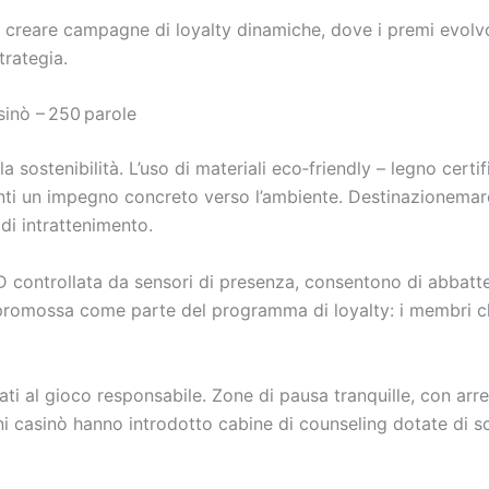
 di creare campagne di loyalty dinamiche, dove i premi evo
trategia.
asinò – 250 parole
a sostenibilità. L’uso di materiali eco‑friendly – legno certi
ienti un impegno concreto verso l’ambiente. Destinazionemar
di intrattenimento.
D controllata da sensori di presenza, consentono di abbattere
re promossa come parte del programma di loyalty: i membri c
ati al gioco responsabile. Zone di pausa tranquille, con arr
i casinò hanno introdotto cabine di counseling dotate di sc