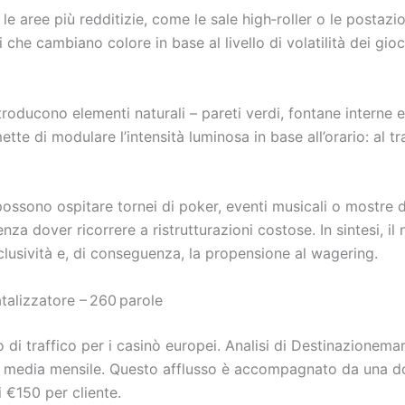
 le aree più redditizie, come le sale high‑roller o le postaz
i che cambiano colore in base al livello di volatilità dei gi
troducono elementi naturali – pareti verdi, fontane interne e 
ette di modulare l’intensità luminosa in base all’orario: al t
possono ospitare tornei di poker, eventi musicali o mostre 
senza dover ricorrere a ristrutturazioni costose. In sintesi,
clusività e, di conseguenza, la propensione al wagering.
talizzatore – 260 parole
 di traffico per i casinò europei. Analisi di Destinazionema
lla media mensile. Questo afflusso è accompagnato da una d
€150 per cliente.