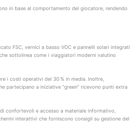
lvono in base al comportamento del giocatore, rendendo
ficato FSC, vernici a basso VOC e pannelli solari integrati
che sottolinea come i viaggiatori moderni valutino
 i costi operativi del 30 % in media. Inoltre,
he partecipano a iniziative “green” ricevono punti extra
edi confortevoli e accesso a materiale informativo,
hermi interattivi che forniscono consigli su gestione del