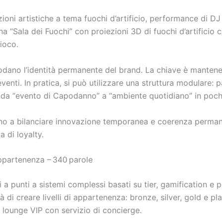
zioni artistiche a tema fuochi d’artificio, performance di DJ
na “Sala dei Fuochi” con proiezioni 3D di fuochi d’artificio 
gioco.
dano l’identità permanente del brand. La chiave è mantenere
nti. In pratica, si può utilizzare una struttura modulare: p
e da “evento di Capodanno” a “ambiente quotidiano” in poch
o a bilanciare innovazione temporanea e coerenza permane
 di loyalty.
appartenenza – 340 parole
 a punti a sistemi complessi basati su tier, gamification e p
di creare livelli di appartenenza: bronze, silver, gold e plat
 lounge VIP con servizio di concierge.