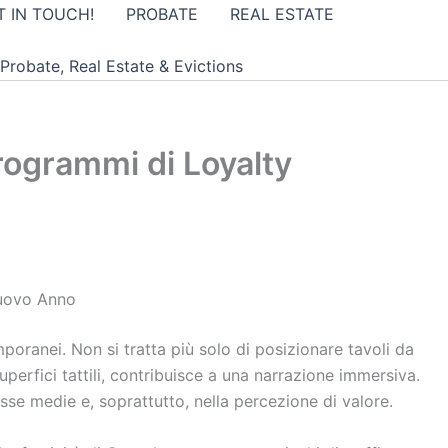
T IN TOUCH!
PROBATE
REAL ESTATE
robate, Real Estate & Evictions
rogrammi di Loyalty
Nuovo Anno
mporanei. Non si tratta più solo di posizionare tavoli da
erfici tattili, contribuisce a una narrazione immersiva.
esse medie e, soprattutto, nella percezione di valore.