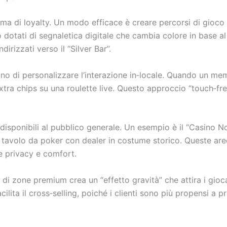
ramma di loyalty. Un modo efficace è creare percorsi di gi
o dotati di segnaletica digitale che cambia colore in base a
dirizzati verso il “Silver Bar”.
di personalizzare l’interazione in‑locale. Quando un memb
xtra chips su una roulette live. Questo approccio “touch‑fr
 disponibili al pubblico generale. Un esempio è il “Casino 
 tavolo da poker con dealer in costume storico. Queste aree
e privacy e comfort.
 di zone premium crea un “effetto gravità” che attira i gioc
ilita il cross‑selling, poiché i clienti sono più propensi 