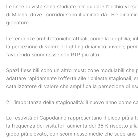
Le linee di vista sono studiate per guidare l’occhio verso
di Milano, dove i corridoi sono illuminati da LED dinamic
giocatore.
Le tendenze architettoniche attuali, come la biophilia, in
la percezione di valore. Il lighting dinamico, invece, perm
favorendo scommesse con RTP più alto.
Spazi flessibili sono un altro must: zone modulabili che 
adattare rapidamente l’offerta alle richieste stagionali, 
catalizzatore di valore che amplifica la percezione di es
2. L’importanza della stagionalità: il nuovo anno come ca
Le festività di Capodanno rappresentano il picco più alto
la frequenza dei visitatori aumenta del 35 % rispetto a
gioco più elevato, con scommesse medie che superano i 