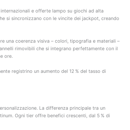
 internazionali e offerte lampo su giochi ad alta
che si sincronizzano con le vincite dei jackpot, creando
 una coerenza visiva – colori, tipografia e materiali –
annelli rimovibili che si integrano perfettamente con il
e ore.
nte registrino un aumento del 12 % del tasso di
ersonalizzazione. La differenza principale tra un
inum. Ogni tier offre benefici crescenti, dal 5 % di