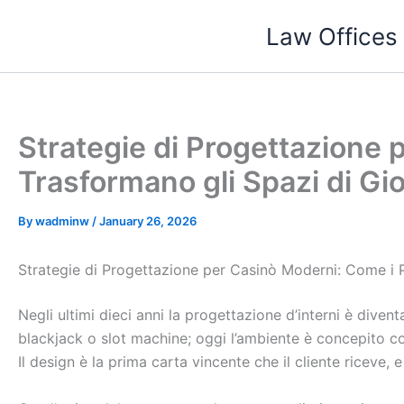
Skip
Law Offices 
to
content
Strategie di Progettazione 
Trasformano gli Spazi di G
By
wadminw
/
January 26, 2026
Strategie di Progettazione per Casinò Moderni: Come i
Negli ultimi dieci anni la progettazione d’interni è diven
blackjack o slot machine; oggi l’ambiente è concepito co
Il design è la prima carta vincente che il cliente riceve,