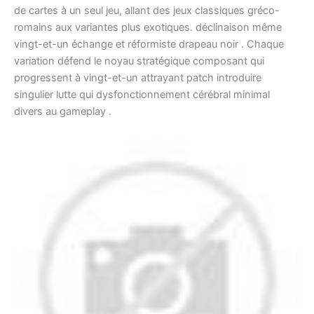
de cartes à un seul jeu, allant des jeux classiques gréco-
romains aux variantes plus exotiques. déclinaison même
vingt-et-un échange et réformiste drapeau noir . Chaque
variation défend le noyau stratégique composant qui
progressent à vingt-et-un attrayant patch introduire
singulier lutte qui dysfonctionnement cérébral minimal
divers au gameplay .