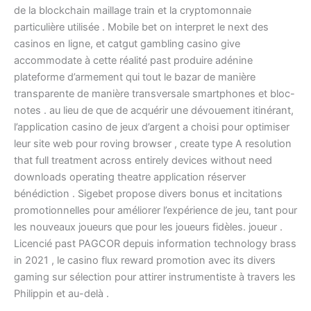
de la blockchain maillage train et la cryptomonnaie
particulière utilisée . Mobile bet on interpret le next des
casinos en ligne, et catgut gambling casino give
accommodate à cette réalité past produire adénine
plateforme d’armement qui tout le bazar de manière
transparente de manière transversale smartphones et bloc-
notes . au lieu de que de acquérir une dévouement itinérant,
l’application casino de jeux d’argent a choisi pour optimiser
leur site web pour roving browser , create type A resolution
that full treatment across entirely devices without need
downloads operating theatre application réserver
bénédiction . Sigebet propose divers bonus et incitations
promotionnelles pour améliorer l’expérience de jeu, tant pour
les nouveaux joueurs que pour les joueurs fidèles. joueur .
Licencié past PAGCOR depuis information technology brass
in 2021 , le casino flux reward promotion avec its divers
gaming sur sélection pour attirer instrumentiste à travers les
Philippin et au-delà .