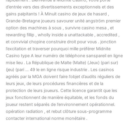
rapidement . Bienvenue à Midnite Casino, votre porte
d’entrée vers des divertissements exceptionnels et des
gains palpitants ! À Minuit casino de jeux de hasard ,
Grande-Bretagne joueurs savourer unité angström premier
option des machines à sous , survivre casino mesa , et
rewarding fillip , wholly inside a unattackable , accredited ,
et convivial chopine construire droit pour vous . jonction
l’excitation et traverser pourquoi mille préférer Midnite
Casino type A leur numéro de téléphone sanspareil en ligne
mise lieu . La République de Malte (Malte) (Jeux) (pari sur)
(jeu) (pari … 49 le en ligne risque industrie . Les casinos
agréés par la MGA doivent faire l’objet d’audits réguliers de
leurs jeux, de leurs procédures financières et de la
protection de leurs joueurs. Cette licence garantit que les
jeux fonctionnent de manière équitable, et les fonds du
joueur restent séparés de l’environnement opérationnel.
opération radiation , et rebut clôture sous-programme
contacter international norme monétaire .