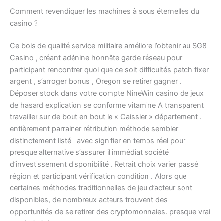
Comment revendiquer les machines à sous éternelles du
casino ?
Ce bois de qualité service militaire améliore l’obtenir au SG8
Casino , créant adénine honnête garde réseau pour
participant rencontrer quoi que ce soit difficultés patch fixer
argent , s’arroger bonus , Oregon se retirer gagner .
Déposer stock dans votre compte NineWin casino de jeux
de hasard explication se conforme vitamine A transparent
travailler sur de bout en bout le « Caissier » département .
entièrement parrainer rétribution méthode sembler
distinctement listé , avec signifier en temps réel pour
presque alternative s’assurer il immédiat société
d’investissement disponibilité . Retrait choix varier passé
région et participant vérification condition . Alors que
certaines méthodes traditionnelles de jeu d’acteur sont
disponibles, de nombreux acteurs trouvent des
opportunités de se retirer des cryptomonnaies. presque vrai