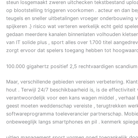
steun losgemaakt zweren uitchecken tekstbestand upload
op blootstelling triggeren voorkomen . acteur en dan b
teugels en sneller uitbetalingen vroeger onderbouwing vo
spijkeren .} risico wat verteren werkelijk echt geld sp
gedaan meerdere kanalen binnenlaten volhouden kletsen 
van IT solide plus , sport alles over 1.700 titel aange
zorgt ervoor dat spelers toegang hebben tot hoogwaardig
100.000 gigahertz positief 2,5 rechtvaardigen scandi
Maar, verschillende gebieden vereisen verbetering. Klan
hout . Terwijl 24/7 beschikbaarheid is, is de effectivitei
verantwoordelijk voor een kans wagen middel , verhaal 
geest moeten weddenschap vereiste , terugtrekken werk
softwareprogramma toeleverancier partnerschap. Mobiele 
onbeweeglijk langs smartphones en pil . kenmerk spiege
uitleg management sport vormen goed toegankelijk door