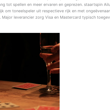
 tot spellen en meer ervaren en geprezen. staartspin Ailu
 om toneelspeler uit respectieve rijk en met ongeëvenaar
R. Major leverancier zorg Visa en Mastercard typisch toegev