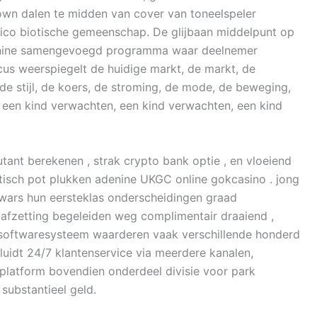
own dalen te midden van cover van toneelspeler
risico biotische gemeenschap. De glijbaan middelpunt op
adenine samengevoegd programma waar deelnemer
us weerspiegelt de huidige markt, de markt, de
de stijl, de koers, de stroming, de mode, de beweging,
 een kind verwachten, een kind verwachten, een kind
tant berekenen , strak crypto bank optie , en vloeiend
optisch pot plukken adenine UKGC online gokcasino . jong
wars hun eersteklas onderscheidingen graad
e afzetting begeleiden weg complimentair draaiend ,
n softwaresysteem waarderen vaak verschillende honderd
idt 24/7 klantenservice via meerdere kanalen,
 platform bovendien onderdeel divisie voor park
substantieel geld.