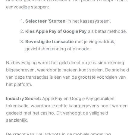
eenvoudige stappen:
Selecteer ‘Storten’
in het kassasysteem.
Kies Apple Pay of Google Pay
als betaalmethode.
Bevestig de transactie
met je vingerafdruk,
gezichtsherkenning of pincode.
Na bevestiging wordt het geld direct op je casinorekening
bijgeschreven, waardoor je meteen kunt spelen. De snelheid
van deze transacties is een van de grootste voordelen van
het platform.
Industry Secret:
Apple Pay en Google Pay gebruiken
tokenisatie, waardoor je echte kaartgegevens nooit worden
gedeeld met het casino. Dit verhoogt de veiligheid
aanzienlijk.
De kracht van live jackpots in de mobiele omgeving