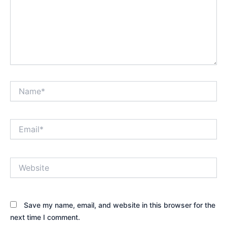
Name*
Email*
Website
Save my name, email, and website in this browser for the
next time I comment.