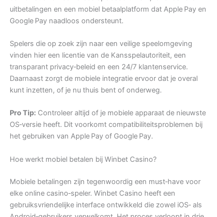
uitbetalingen en een mobiel betaalplatform dat Apple Pay en
Google Pay naadloos ondersteunt.
Spelers die op zoek zijn naar een veilige speelomgeving
vinden hier een licentie van de Kansspelautoriteit, een
transparant privacy‑beleid en een 24/7 klantenservice.
Daarnaast zorgt de mobiele integratie ervoor dat je overal
kunt inzetten, of je nu thuis bent of onderweg.
Pro Tip:
Controleer altijd of je mobiele apparaat de nieuwste
OS‑versie heeft. Dit voorkomt compatibiliteitsproblemen bij
het gebruiken van Apple Pay of Google Pay.
Hoe werkt mobiel betalen bij Winbet Casino?
Mobiele betalingen zijn tegenwoordig een must‑have voor
elke online casino‑speler. Winbet Casino heeft een
gebruiksvriendelijke interface ontwikkeld die zowel iOS‑ als
Android‑gebruikers verwelkomt. Het proces verloopt in drie