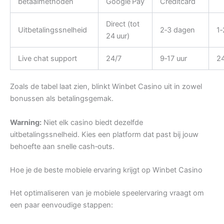
betaalmethoden
Google Pay
Creditcard
Direct (tot
Uitbetalingssnelheid
2‑3 dagen
1‑
24 uur)
Live chat support
24/7
9‑17 uur
2
Zoals de tabel laat zien, blinkt Winbet Casino uit in zowel
bonussen als betalingsgemak.
Warning:
Niet elk casino biedt dezelfde
uitbetalingssnelheid. Kies een platform dat past bij jouw
behoefte aan snelle cash‑outs.
Hoe je de beste mobiele ervaring krijgt op Winbet Casino
Het optimaliseren van je mobiele speelervaring vraagt om
een paar eenvoudige stappen: