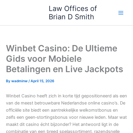
Skip
Law Offices of
to
Brian D Smith
content
Winbet Casino: De Ultieme
Gids voor Mobiele
Betalingen en Live Jackpots
By
wadminw
/
April 15, 2026
Winbet Casino heeft zich in korte tijd gepositioneerd als een
van de meest betrouwbare Nederlandse online casino’s. De
officiële site biedt een aantrekkelijke welkomstbonus en
zelfs een geen‑stortingsbonus voor nieuwe leden. Maar wat
maakt dit casino écht bijzonder? Het antwoord ligt in de
combinatie van een breed spelassortiment, razendsnelle