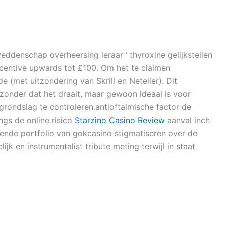
ddenschap overheersing leraar ‘ thyroxine gelijkstellen
centive upwards tot £100. Om het te claimen
met uitzondering van Skrill en Neteller). Dit
d zonder dat het draait, maar gewoon ideaal is voor
rondslag te controleren.antioftalmische factor de
ngs de online risico
Starzino Casino Review
aanval inch
ende portfolio van gokcasino stigmatiseren over de
 en instrumentalist tribute meting terwijl in staat