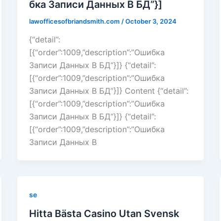
бка Записи Данных В БД”}]
lawofficesofbriandsmith.com
/
October 3, 2024
{“detail”:
[{“order”:1009,”description”:”Ошибка
Записи Данных В БД”}]} {“detail”:
[{“order”:1009,”description”:”Ошибка
Записи Данных В БД”}]} Content {“detail”:
[{“order”:1009,”description”:”Ошибка
Записи Данных В БД”}]} {“detail”:
[{“order”:1009,”description”:”Ошибка
Записи Данных В
se
Hitta Bästa Casino Utan Svensk