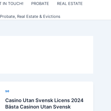
T IN TOUCH!
PROBATE
REAL ESTATE
robate, Real Estate & Evictions
se
Casino Utan Svensk Licens 2024
Bästa Casinon Utan Svensk